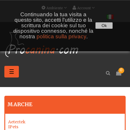
Ambiente
Account
Continuando la tua visita a
questo sito, accetti l'utilizzo e la
scrittura dei cookie sul tuo
Ok
dispositivo connesso, nonché la
nostra
politica sulla privacy
.
navigazione
0
☰
Toggle
MARCHE
Aetertek
IPets