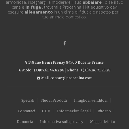
armoniosa, insegnargli a moderare il suo
abbaiare
, o se il tuo
cane è
in fuga
, troverai a Procanina il kit educativo devi
eseguire
allenamento
in un clima di fiducia e rispetto per il
tuo animale domestico.
148 rue Henri Frenay 84500 Bollene France
Mob: +(33)07.61.44.82.98│Phone: +(33)4.86.71.25.28
Mail: contact@procanina.com
Speciali
Nuovi Prodotti
I migliori venditori
Contattaci
C.G.V
Informazioni legali
Ritorno
Denuncia
Informativa sulla privacy
Mappa del sito